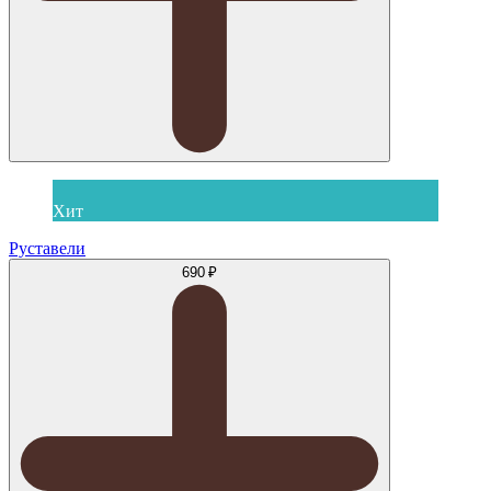
Хит
Руставели
690 ₽