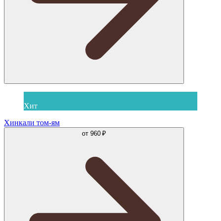
Хит
Хинкали том-ям
от
960 ₽