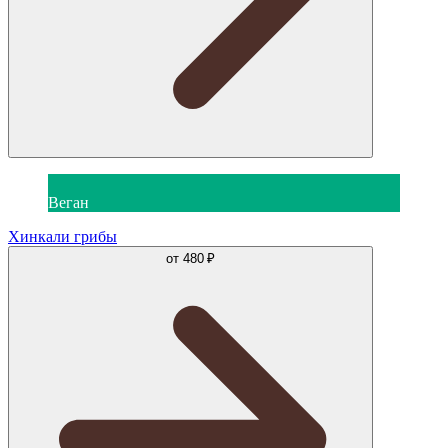
Веган
Хинкали грибы
от
480 ₽