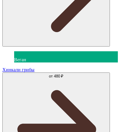
Веган
Хинкали грибы
от
480 ₽