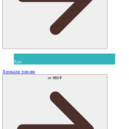
Хит
Хинкали том-ям
от
960 ₽