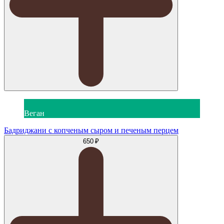
Веган
Бадриджани с копченым сыром и печеным перцем
650 ₽