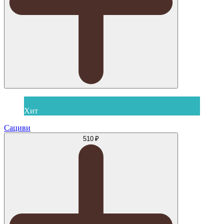
Хит
Сациви
510 ₽