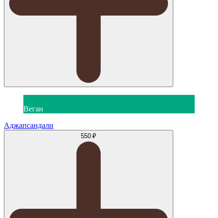
Веган
Аджапсандали
550 ₽