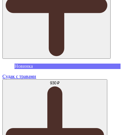
Новинка
Судак с травами
930 ₽