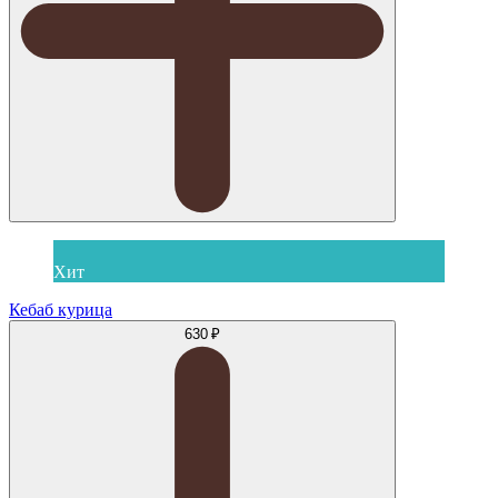
Хит
Кебаб курица
630 ₽